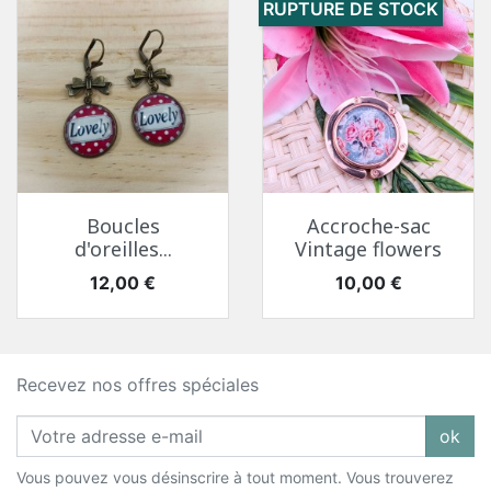
RUPTURE DE STOCK
Boucles
Accroche-sac
d'oreilles...
Vintage flowers
Prix
Prix
12,00 €
10,00 €
Recevez nos offres spéciales
ok
Vous pouvez vous désinscrire à tout moment. Vous trouverez