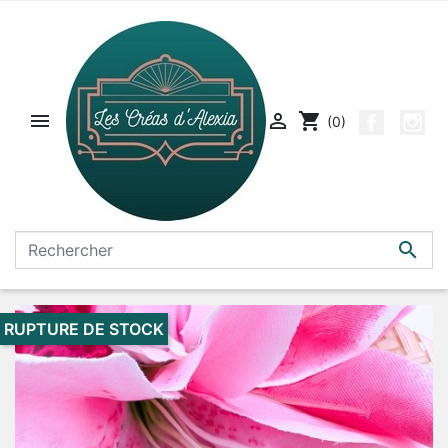


shopping_cart
(0)

RUPTURE DE STOCK