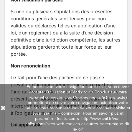
Si une ou plusieurs stipulations des présentes
conditions générales sont tenues pour non
valides ou déclarées telles en application d’une
loi, d’un règlement ou à la suite d’une décision
définitive d’une juridiction compétente, les autres
stipulations garderont toute leur force et leur
portée.
Non renonciation
Le fait pour l’une des parties de ne pas se
prévaloir d’un manquement par l’autre partie à
En poursuivant votre navigation sur ce site, vous devez
l’une quelconque des obligations visées dans les
accepter l’utilisation et l'écriture de Cookies sur votre
appareil connecté. Ces Cookies (petits fichiers texte)
présentes conditions générales ne saurait être
permettent de suivre votre navigation, actualiser votre
interprété pour l’avenir comme une renonciation
panier, vous reconnaitre lors de votre prochaine visite et
à l’obligation en cause.
sécuriser votre connexion. Pour en savoir plus et
paramétrer les traceurs: http://www.cnil.fr/vos-
obligations/sites-web-cookies-et-autres-traceurs/que-dit-
Loi applicable
la-loi/